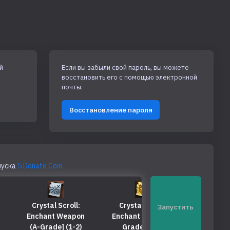
й
Если вы забыли свой пароль, вы можете
восстановить его с помощью электронной
почты.
Восстановление пароля
пуска
5 Donate Coin
Crystal Scroll:
Crystal Scroll:
Crystal S
Запустить
Enchant Weapon
Enchant Armor (S-
Enchant 
(A-Grade] (1-2)
Grade] (1-2)
(S-Grade