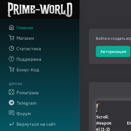
Главная
Магазин
Войти и создать иг
Статистика
Авторизация
Поддержка
Бонус-Код
ДРУГОЕ
Розыгрыш
Telegram
Форум
Crystal Scroll:
Crystal Scroll:
C
Enchant Armor (A-
Enchant Weapon
Enc
Вернуться на сайт
Grade] (1-2)
(A-Grade] (1-2)